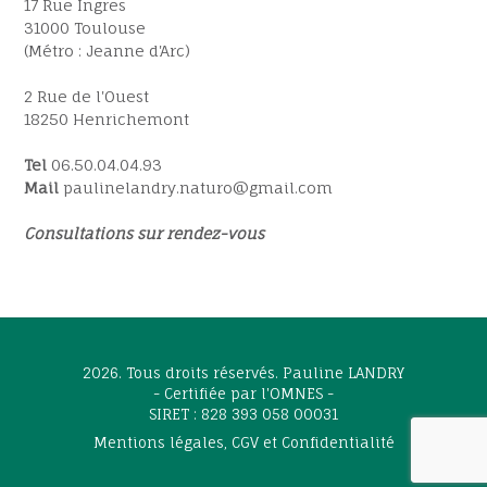
17 Rue Ingres
31000 Toulouse
(Métro : Jeanne d'Arc)
2 Rue de l'Ouest
18250 Henrichemont
Tel
06.50.04.04.93
Mail
paulinelandry.naturo@gmail.com
Consultations sur rendez-vous
2026. Tous droits réservés. Pauline LANDRY
- Certifiée par l'OMNES -
SIRET : 828 393 058 00031
Mentions légales, CGV et Confidentialité